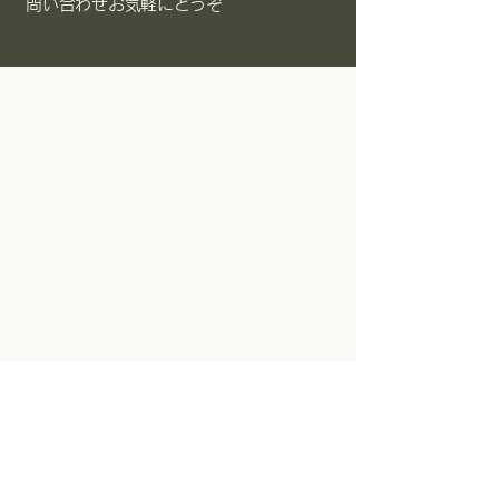
​問い合わせお気軽にどうぞ
​島根県大田市長久町長久ロ178-7
sorayume9999@gmail.com
TEL
0854-82-0319
FAX
0854-82-7503
最新ニュースをお届けします
メールアドレス
配信登録をする