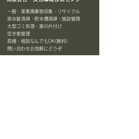
一般・産業廃棄物収集・リサイクル
排水管清掃・貯水槽清掃・施設管理
大型ゴミ処理・家の片付け
空き家管理
見積・相談なんでもOK(無料)
​問い合わせお気軽にどうぞ
​島根県大田市長久町長久ロ178-7
sorayume9999@gmail.com
TEL
0854-82-0319
FAX
0854-82-7503
最新ニュースをお届けします